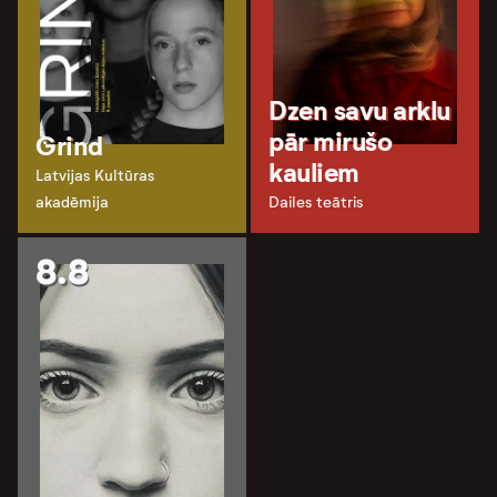
Dzen savu arklu
pār mirušo
Grind
kauliem
Latvijas Kultūras
akadēmija
Dailes teātris
8.8