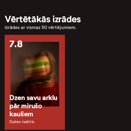
Vērtētākās izrādes
Izrādes ar vismaz 50 vērtējumiem.
7.8
Dzen savu arklu
pār mirušo
kauliem
Dailes teātris