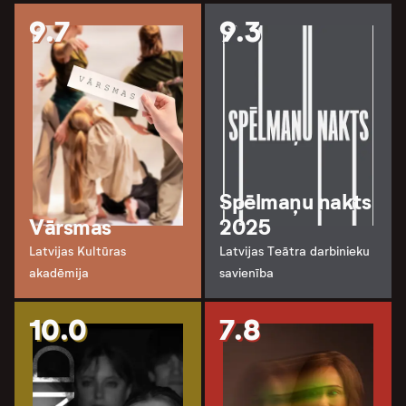
9.7
9.3
Spēlmaņu nakts
Vārsmas
2025
Latvijas Kultūras
Latvijas Teātra darbinieku
akadēmija
savienība
10.0
7.8