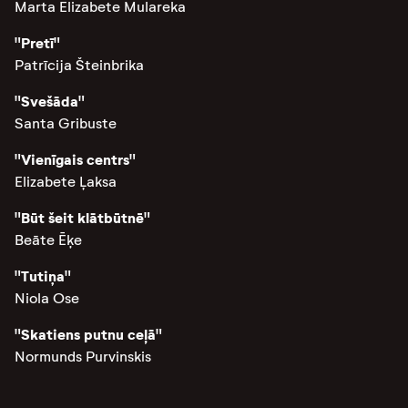
Marta Elizabete Mulareka
"Pretī"
Patrīcija Šteinbrika
"Svešāda"
Santa Gribuste
"Vienīgais centrs"
Elizabete Ļaksa
"Būt šeit klātbūtnē"
Beāte Ēķe
"Tutiņa"
Niola Ose
"Skatiens putnu ceļā"
Normunds Purvinskis