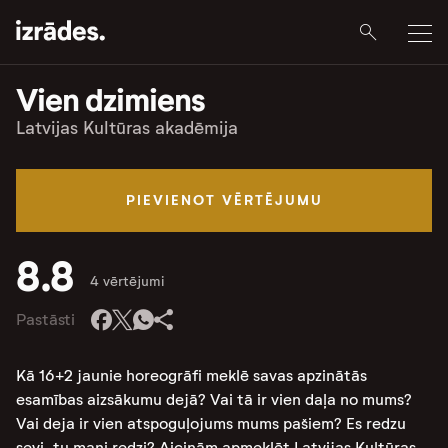
Vien dzimiens
Latvijas Kultūras akadēmija
PIEVIENOT VĒRTĒJUMU
8.8
4 vērtējumi
Pastāsti
Kā 16+2 jaunie horeogrāfi meklē savas apzinātās
esamības aizsākumu dejā? Vai tā ir vien daļa no mums?
Vai deja ir vien atspoguļojums mums pašiem? Es redzu
sevi, tu mani redzi? Aicinām apmeklēt Latvijas Kultūras