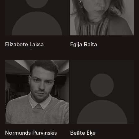
Elizabete Ļaksa
Egija Raita
Normunds Purvinskis
Beāte Ēķe