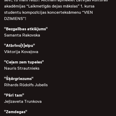
akadēmijas “Laikmetīgās dejas mākslas” 1. kursa
studentu kompozīcijas koncerteksāmenu “VIEN
DZIMIENS”!
"Bezgalības atklājums"
Samanta Rakovska
"Atbrīvo[t]elpu"
Viktorija Kovaļova
"Ceļam zem tupeles"
Nauris Strautnieks
"Šķērgriezums"
Rihards Rūdolfs Jubelis
"Pāri tam"
Jeļizaveta Trunkova
"Zemdegas"