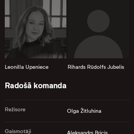
Leonilla Upeniece
Rihards Rūdolfs Jubelis
Radošā komanda
Režisore
Olga Žitluhina
Gaismotāji
Aleksandrs Bricis