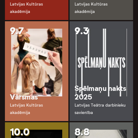
Latvijas Kultūras
Latvijas Kultūras
akadēmija
akadēmija
9.7
9.3
Spēlmaņu nakts
Vārsmas
2025
Latvijas Kultūras
Latvijas Teātra darbinieku
akadēmija
savienība
10.0
8.8