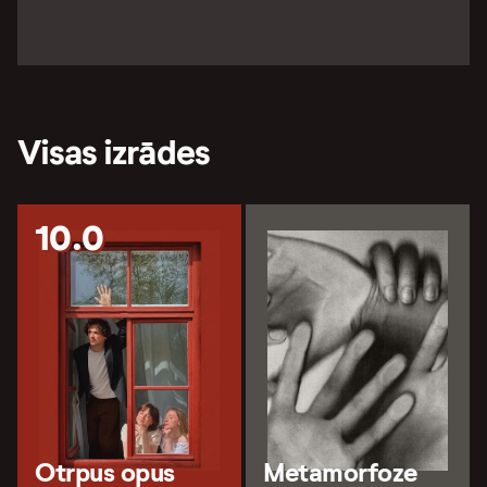
Visas izrādes
10.0
Otrpus opus
Metamorfoze