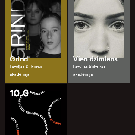
Grind
Vien dzimiens
Latvijas Kultūras
Latvijas Kultūras
akadēmija
akadēmija
10.0