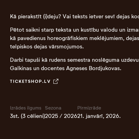
Kā pierakstīt (i)deju?
Vai teksts ietver sevī dejas k
Pētot saikni starp teksta un kustību valodu un izma
kā pavedienus horeogrāfiskiem meklējumiem, dejas s
telpiskos dejas vārsmojumos.
Darbi tapuši kā rudens semestra noslēguma uzdev
Galkinas un docentes Agneses Bordjukovas.
TICKETSHOP.LV
Izrādes ilgums
Sezona
Pirmizrāde
3st. (3 cēlieni)
2025 / 2026
21. janvārī, 2026.