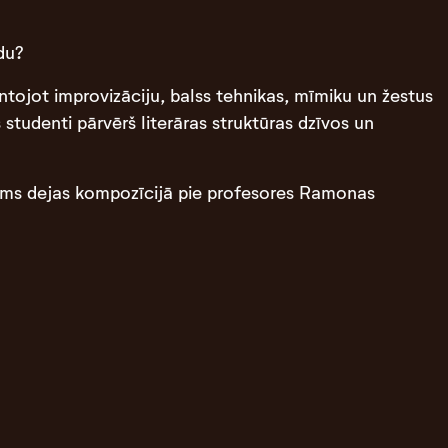
odu?
ntojot improvizāciju, balss tehnikas, mīmiku un žestus
tudenti pārvērš literāras struktūras dzīvos un
ums dejas kompozīcijā pie profesores Ramonas