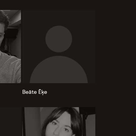
Beāte Ēķe