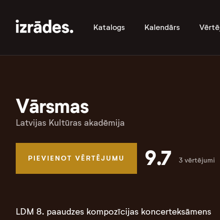
Katalogs
Kalendārs
Vērtē
Vārsmas
Latvijas Kultūras akadēmija
9.7
PIEVIENOT VĒRTĒJUMU
3 vērtējumi
LDM 8. paaudzes kompozīcijas koncerteksāmens