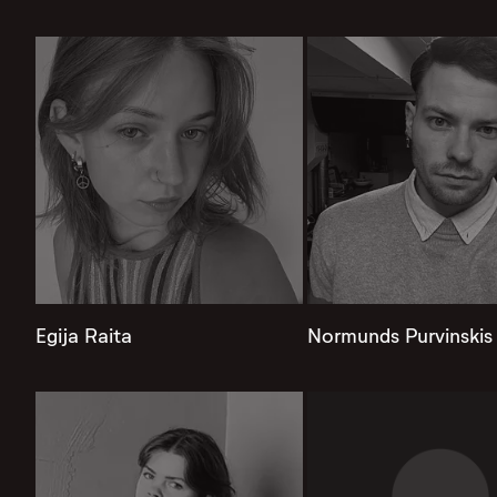
Egija Raita
Normunds Purvinskis