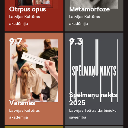
Otrpus opus
Metamorfoze
Latvijas Kultūras
Latvijas Kultūras
akadēmija
akadēmija
9.7
9.3
Spēlmaņu nakts
Vārsmas
2025
Latvijas Kultūras
Latvijas Teātra darbinieku
akadēmija
savienība