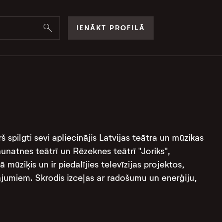
IENĀKT PROFILĀ
 spilgti sevi apliecinājis Latvijas teātra un mūzikas
Jaunatnes teātrī un Rēzeknes teātrī "Joriks",
mūziķis un ir piedalījies televīzijas projektos,
jumiem. Skrodis izceļas ar radošumu un enerģiju,