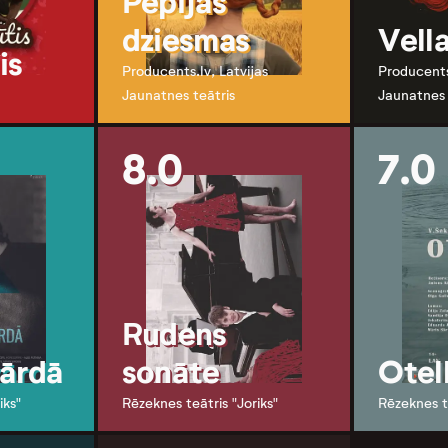
Pepijas
dziesmas
Vella
is
Producents.lv, Latvijas
Producents
Jaunatnes teātris
Jaunatnes 
8.0
7.0
Rudens
vārdā
sonāte
Otel
iks"
Rēzeknes teātris "Joriks"
Rēzeknes te