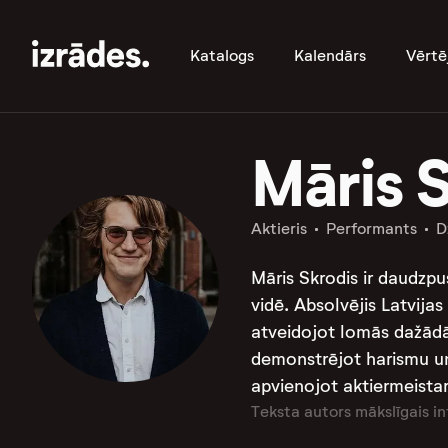
Katalogs
Kalendārs
Vērtē
Māris 
Aktieris
Performants
D
Māris Skrodis ir daudzpus
vidē. Absolvējis Latvijas
atveidojot lomās dažādās 
demonstrējot harismu un
apvienojot aktiermeistar
Teksta autors mākslīgais in