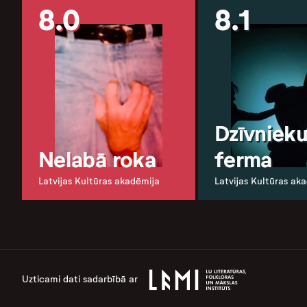
8.0
8.1
Dzīvniek
Nelabā roka
ferma
Latvijas Kultūras akadēmija
Latvijas Kultūras ak
Uzticami dati sadarbībā ar