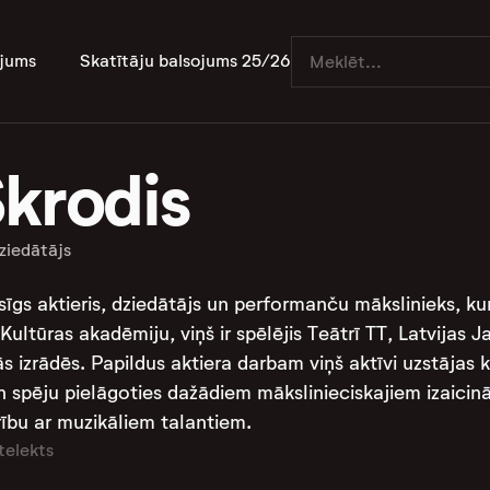
jums
Skatītāju balsojums 25/26
Skrodis
ziedātājs
īgs aktieris, dziedātājs un performanču mākslinieks, kurš
 Kultūras akadēmiju, viņš ir spēlējis Teātrī TT, Latvijas 
izrādēs. Papildus aktiera darbam viņš aktīvi uzstājas kā 
 spēju pielāgoties dažādiem mākslinieciskajiem izaicinā
ību ar muzikāliem talantiem.
telekts