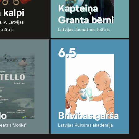
Kapteiņa
 kalpi
Granta bērni
.lv, Latvijas
teātris
Latvijas Jaunatnes teātris
6.5
lo
Brīvības garša
ātris "Joriks"
Latvijas Kultūras akadēmija