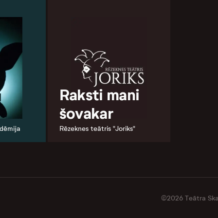
u
Raksti mani
šovakar
adēmija
Rēzeknes teātris "Joriks"
©2026 Teātra Skat