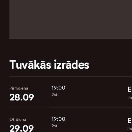
Tuvākās izrādes
19:00
E
Pirmdiena
28.09
2st.
Ja
19:00
E
Otrdiena
29.09
2st.
Ja