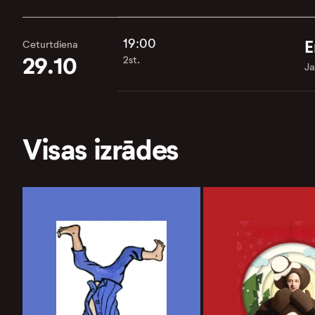
19:00
E
Ceturtdiena
29.10
2st.
Ja
Visas izrādes