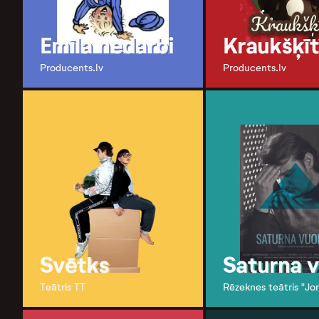
Emīla nedarbi
Kraukšķīt
Producents.lv
Producents.lv
Svētks
Saturna 
Teātris TT
Rēzeknes teātris "Jor