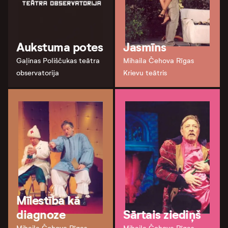
Aukstuma potes
Jasmīns
Gaļinas Poliščukas teātra
Mihaila Čehova Rīgas
observatorija
Krievu teātris
Mīlestība kā
diagnoze
Sārtais ziediņš