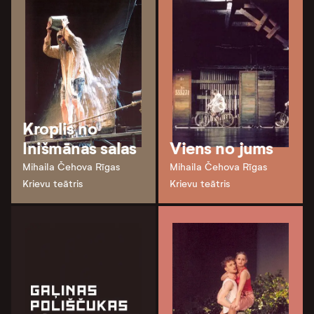
Kroplis no
Inišmānas salas
Viens no jums
Mihaila Čehova Rīgas
Mihaila Čehova Rīgas
Krievu teātris
Krievu teātris