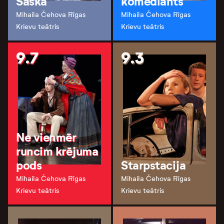
Saška
komediants
Mihaila Čehova Rīgas
Mihaila Čehova Rīgas
Krievu teātris
Krievu teātris
9.7
9.3
Ne vienmēr
runcim krējuma
pods
Starpstacija
Mihaila Čehova Rīgas
Mihaila Čehova Rīgas
Krievu teātris
Krievu teātris