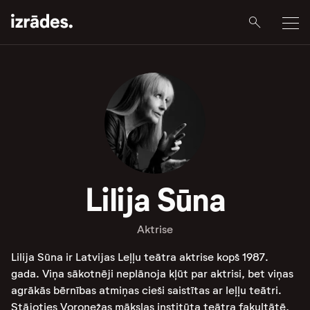
Lilija Sūna
Aktrise
Lilija Sūna ir Latvijas Leļļu teātra aktrise kopš 1987.
gada. Viņa sākotnēji neplānoja kļūt par aktrisi, bet viņas
agrākās bērnības atmiņas cieši saistītas ar leļļu teātri.
Stājoties Voroņežas mākslas institūta teātra fakultātē,