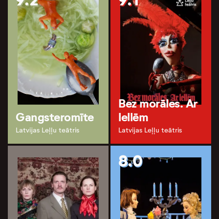
9.2
9.1
Bez morāles. Ar
Gangsteromīte
lellēm
Latvijas Leļļu teātris
Latvijas Leļļu teātris
8.0