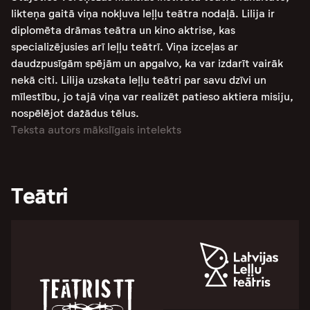
likteņa gaitā viņa nokļuva leļļu teātra nodaļā. Lilija ir
diplomēta drāmas teātra un kino aktrise, kas
specializējusies arī leļļu teātrī. Viņa izceļas ar
daudzpusīgām spējām un apgalvo, ka var izdarīt vairāk
nekā citi. Lilija uzskata leļļu teātri par savu dzīvi un
mīlestību, jo tajā viņa var realizēt patieso aktiera misiju,
nospēlējot dažādus tēlus​​​​​​.
Teksta autors mākslīgais intelekts
Teātri