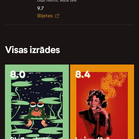
Leļļu teātris, Mazā zāle
9.7
Biļetes
Visas izrādes
8.0
8.4