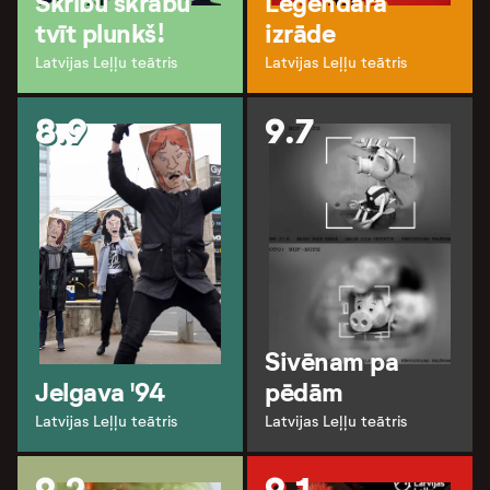
Skrību skrābu
Leģendārā
tvīt plunkš!
izrāde
Latvijas Leļļu teātris
Latvijas Leļļu teātris
8.9
9.7
Sivēnam pa
Jelgava '94
pēdām
Latvijas Leļļu teātris
Latvijas Leļļu teātris