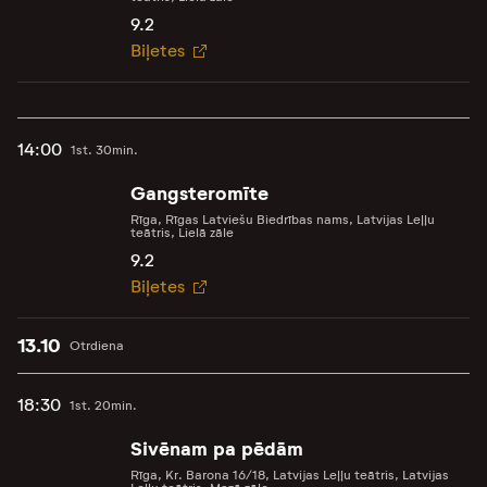
9.2
Biļetes
14:00
1st. 30min.
Gangsteromīte
Rīga, Rīgas Latviešu Biedrības nams, Latvijas Leļļu
teātris, Lielā zāle
9.2
Biļetes
13.10
Otrdiena
18:30
1st. 20min.
Sivēnam pa pēdām
Rīga, Kr. Barona 16/18, Latvijas Leļļu teātris, Latvijas