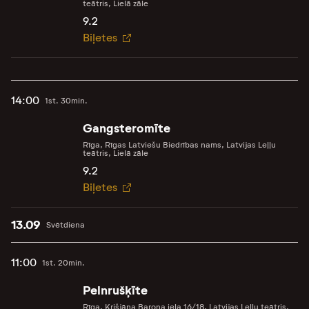
teātris, Lielā zāle
9.2
Biļetes
14:00
1st. 30min.
Gangsteromīte
Rīga, Rīgas Latviešu Biedrības nams, Latvijas Leļļu
teātris, Lielā zāle
9.2
Biļetes
13.09
Svētdiena
11:00
1st. 20min.
Pelnrušķīte
Rīga, Krišjāņa Barona iela 16/18, Latvijas Leļļu teātris,