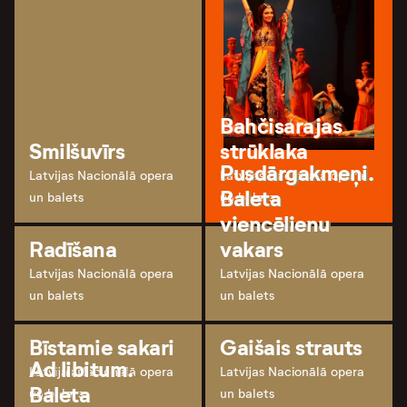
Bahčisarajas
Smilšuvīrs
strūklaka
Pusdārgakmeņi.
Latvijas Nacionālā opera
Latvijas Nacionālā opera
Baleta
un balets
un balets
viencēlienu
Radīšana
vakars
Latvijas Nacionālā opera
Latvijas Nacionālā opera
un balets
un balets
Bīstamie sakari
Gaišais strauts
Ad libitum.
Latvijas Nacionālā opera
Latvijas Nacionālā opera
Baleta
un balets
un balets