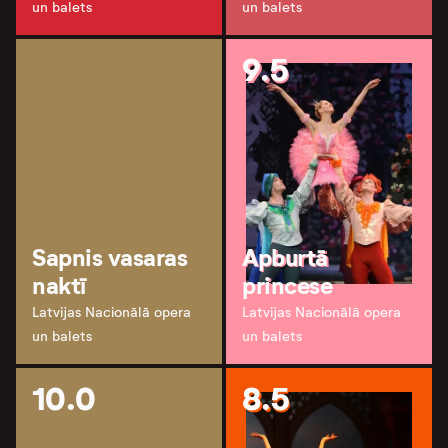
un balets
un balets
9.5
Sapnis vasaras
Apburtā
naktī
princese
Latvijas Nacionālā opera
Latvijas Nacionālā opera
un balets
un balets
10.0
8.5