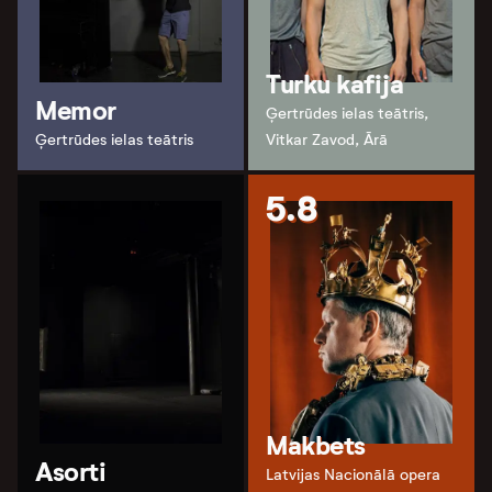
Turku kafija
Memor
Ģertrūdes ielas teātris,
Ģertrūdes ielas teātris
Vitkar Zavod, Ārā
5.8
Makbets
Asorti
Latvijas Nacionālā opera