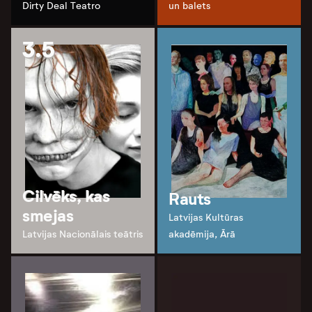
Dirty Deal Teatro
un balets
3.5
Cilvēks, kas
Rauts
smejas
Latvijas Kultūras
Latvijas Nacionālais teātris
akadēmija, Ārā