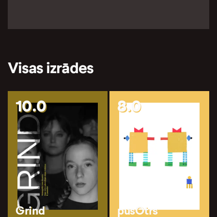
Visas izrādes
10.0
8.0
Grind
pusOtrs