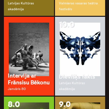
Latvijas Kultūras
Valmieras vasaras teātra
akadēmija
festivāls
10.0
Intervija ar
Dievišķs fakts
Frānsisu Bēkonu
Latvijas Kultūras
Janvāris 80
akadēmija
8.0
9.0