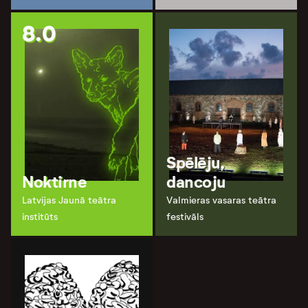
8.0
Spēlēju,
Noktirne
dancoju
Latvijas Jaunā teātra
Valmieras vasaras teātra
institūts
festivāls