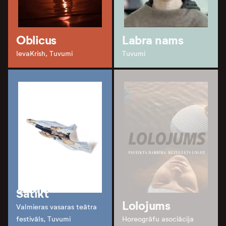
Oblicus
Labra nams
IevaKrish, Tuvumi
Tuvumi
Satikt
Lolojums
Valmieras vasaras teātra
festivāls, Tuvumi
Horeogrāfu asociācija