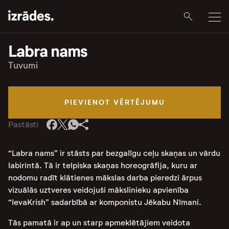
Labra nams
Tuvumi
PIEVIENOT VĒRTĒJUMU
Pastāsti
“Labra nams” ir stāsts par bezgalīgu ceļu skaņas un vārdu
labirintā. Tā ir telpiska skaņas horeogrāfija, kuru ar
nodomu radīt klātienes mākslas darba pieredzi ārpus
vizuālās uztveres veidojuši mākslinieku apvienība
“IevaKrish” sadarbībā ar komponistu Jēkabu Nīmani.
Tās pamatā ir ap un starp apmeklētājiem veidota