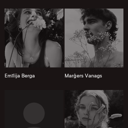
Emīlija Berga
Marģers Vanags