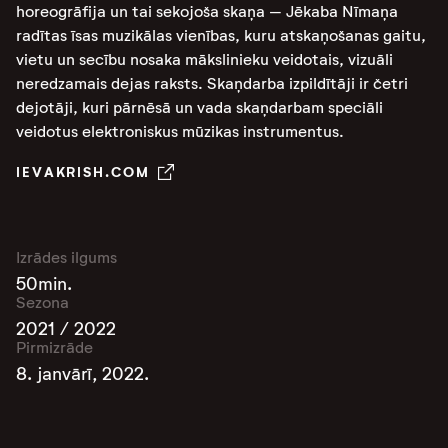
horeogrāfija un tai sekojoša skaņa – Jēkaba Nīmaņa
radītas īsas muzikālas vienības, kuru atskaņošanas gaitu,
vietu un secību nosaka mākslinieku veidotais, vizuāli
neredzamais dejas raksts. Skaņdarba izpildītāji ir četri
dejotāji, kuri pārnēsā un vada skaņdarbam speciāli
veidotus elektroniskus mūzikas instrumentus.
IEVAKRISH.COM
Izrādes ilgums
50min.
Sezona
2021 / 2022
Pirmizrāde
8. janvārī, 2022.