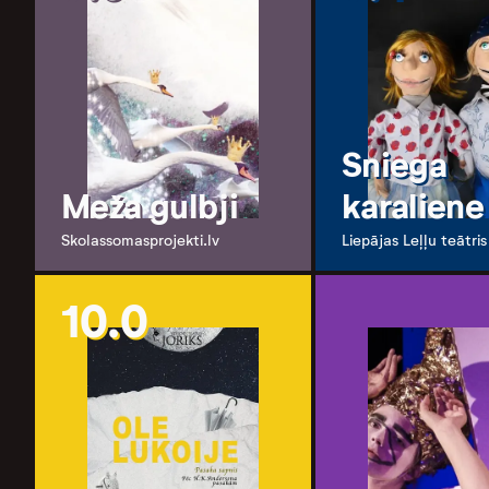
Sniega
Meža gulbji
karaliene
Skolassomasprojekti.lv
Liepājas Leļļu teātris
10.0