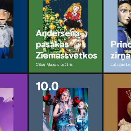
Andersena
pasakas
Prin
Ziemassvētkos
zirņa
Cēsu Mazais teātris
Latvijas Le
10.0