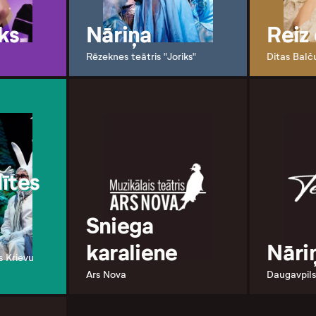
iks
Nāriņa
Reiz
Rēzeknes teātris "Joriks"
Ditas Balču
ītes
Sniega
karaliene
Nāri
s Krievu
Ars Nova
Daugavpils