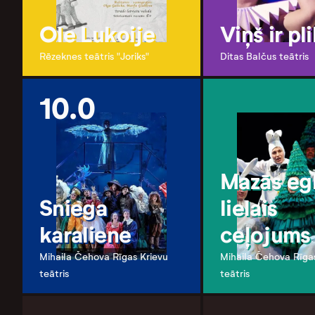
Ole Lukoije
Viņš ir pl
Rēzeknes teātris "Joriks"
Ditas Balčus teātris
10.0
Mazās egl
Sniega
lielais
karaliene
ceļojums
Mihaila Čehova Rīgas Krievu
Mihaila Čehova Rīga
teātris
teātris