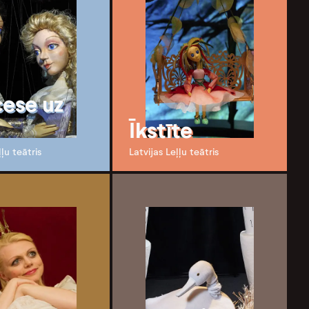
cese uz
Īkstīte
ļļu teātris
Latvijas Leļļu teātris