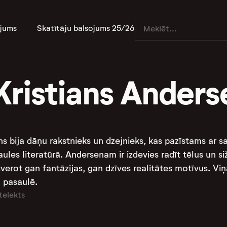
jums
Skatītāju balsojums 25/26
Kristians Anders
s bija dāņu rakstnieks un dzejnieks, kas pazīstams ar sa
aules literatūrā. Andersenam ir izdevies radīt tēlus un 
ot gan fantāzijas, gan dzīves realitātes motīvus. Viņa
ā pasaulē.
telekts