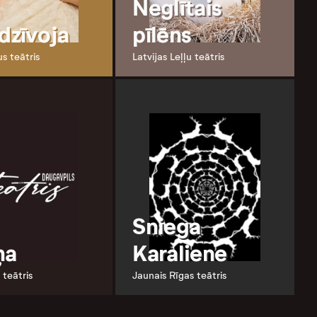
Neglītais
 dzīvoja
pīlēns
s teātris
Latvijas Leļļu teātris
Sniega
ņa
Karaliene
 teātris
Jaunais Rīgas teātris