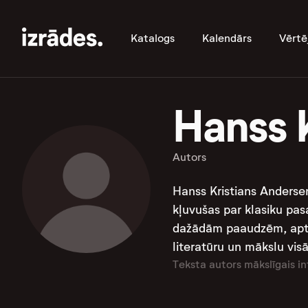
Katalogs
Kalendārs
Vērtē
Hanss 
Autors
Hanss Kristians Andersen
kļuvušas par klasiku pas
dažādām paaudzēm, aptver
literatūru un mākslu vis
Teksta autors mākslīgais in