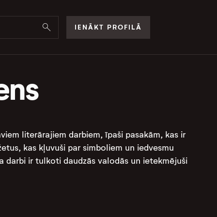
IENĀKT PROFILĀ
ens
viem literārajiem darbiem, īpaši pasakām, kas ir
sižetus, kas kļuvuši par simboliem un iedvesmu
 darbi ir tulkoti daudzās valodās un ietekmējuši