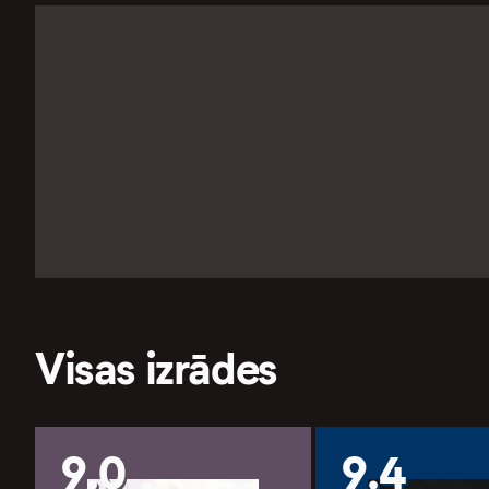
Visas izrādes
9.0
9.4