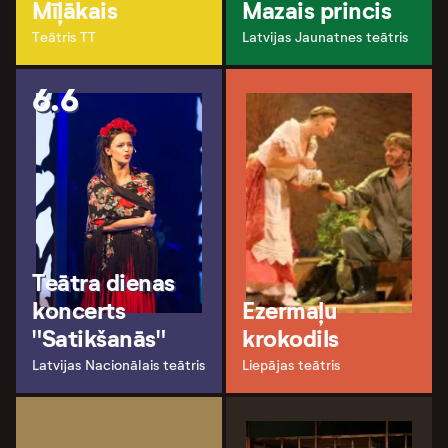
Mīļākais
Mazais princis
Teātris TT
Latvijas Jaunatnes teātris
6.6
Teātra dienas
koncerts
Ezermaļu
"Satikšanās"
krokodils
Latvijas Nacionālais teātris
Liepājas teātris