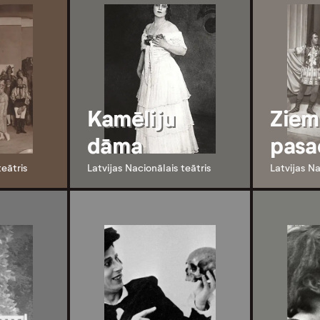
Kamēliju
Ziem
dāma
pasa
teātris
Latvijas Nacionālais teātris
Latvijas Na