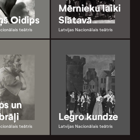
Mērnieku laiki
ņš Oidips
Slātavā
cionālais teātris
Latvijas Nacionālais teātris
ps un
brāļi
Legro kundze
cionālais teātris
Latvijas Nacionālais teātris