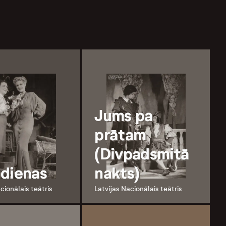
Jums pa
prātam
(Divpadsmitā
dienas
nakts)
cionālais teātris
Latvijas Nacionālais teātris