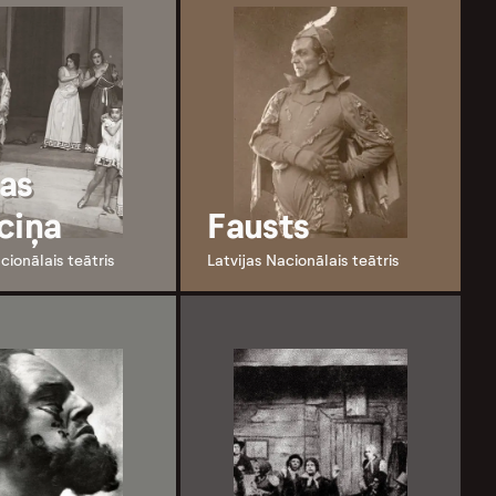
as
ciņa
Fausts
cionālais teātris
Latvijas Nacionālais teātris