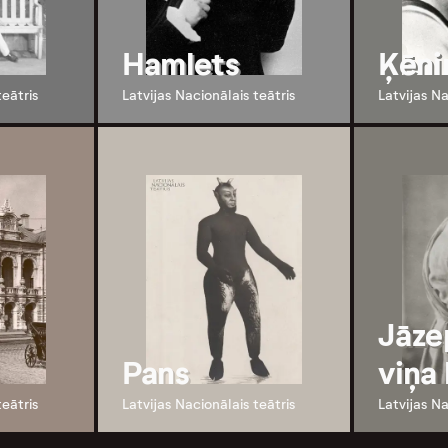
Hamlets
Ķēni
teātris
Latvijas Nacionālais teātris
Latvijas Na
Jāze
Pans
viņa 
teātris
Latvijas Nacionālais teātris
Latvijas Na