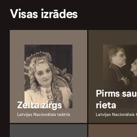
Visas izrādes
Pirms sau
Zelta zirgs
rieta
Latvijas Nacionālais teātris
Latvijas Nacionālais 