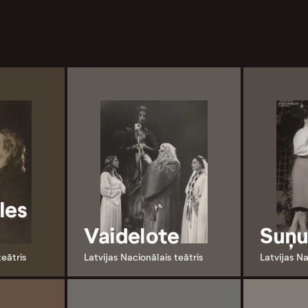
les
Vaidelote
Suņu
teātris
Latvijas Nacionālais teātris
Latvijas Na