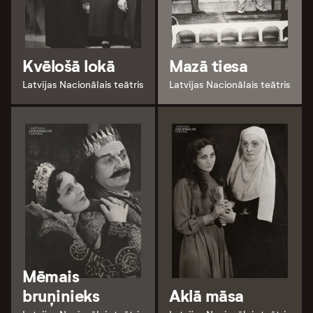
Kvēlošā lokā
Mazā tiesa
Latvijas Nacionālais teātris
Latvijas Nacionālais teātris
Mēmais
bruņinieks
Aklā māsa