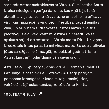
sasniedz Astras sudrabkāzās ar Vītolu. Šī mīlestība Astrā
izraisa miesīgo un garīgo daiļumu, kas viņā bijis it kā
aizkaltis, viņa uzliesmo kā zvaigzne un apžilbina arī savu
vīru, kas, apprecējis viņu bez mīlestības, tagad iemīlas
viņā, un arī viņam sudrabkāzās ir īstās kāzas. Šie trīs
piedzīvojušie cilvēki kaist mīlestībā un neredz, ka tā
apskurbinājusi arī ceturto – Vītolu meitu Ritu. Un viņas
izredzētais ir tas pats, ko mīl viņas māte. Šo četru cilvēku
jūtas sarežģas lielā mezglā, ko beidzot gudri atrisina
Astra, kaut arī nodarīdama pāri savai sirdij.
Astru tēlo L. Špīlberga, viņas vīru J. Ģērmanis, meitu I.
Graudiņa, zinātnieku A. Petrovskis. Starp pārējām
personām iezīmīgākā ir kāda mūžīgi iemīlējusies,
vairākkārt šķīrusies kundze, ko tēlo Anta Klints.
100.TEATRIS.LV