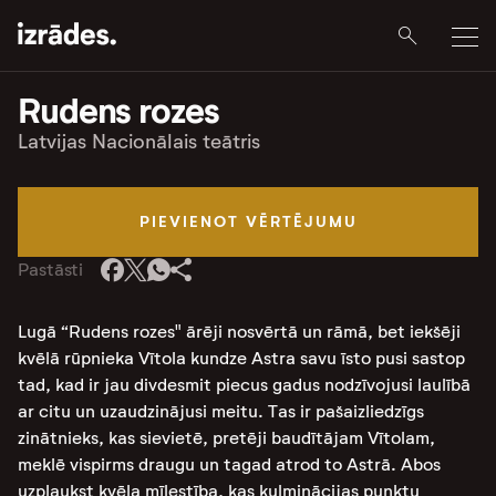
Rudens rozes
Latvijas Nacionālais teātris
PIEVIENOT VĒRTĒJUMU
Pastāsti
Lugā “Rudens rozes" ārēji nosvērtā un rāmā, bet iekšēji
kvēlā rūpnieka Vītola kundze Astra savu īsto pusi sastop
tad, kad ir jau divdesmit piecus gadus nodzīvojusi laulībā
ar citu un uzaudzinājusi meitu. Tas ir pašaizliedzīgs
zinātnieks, kas sievietē, pretēji baudītājam Vītolam,
meklē vispirms draugu un tagad atrod to Astrā. Abos
uzplaukst kvēla mīlestība, kas kulminācijas punktu