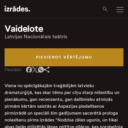
Vaidelote
Latvijas Nacionālais teātris
PIEVIENOT VĒRTĒJUMU
Pastāsti
Viena no spēcīgākajām traģēdijām latviešu
dramaturģijā, kas skar tēmu par cīņu starp mīlestību un
pienākumu, gan recenzentu, gan dalībnieku atmiņās
pirmām kārtām saistās ar Aspazijas piedalīšanos
pirmizrādē un speciāli šim gadījumam sacerētā prologa
nolasīšanu pirms izrādes “Nodzisa zāles ugunis, un tikai
abas lielās stilizētās lāpas zeltītos pīlāros, kas norobežoja