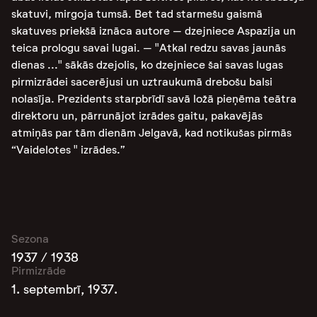
skatuvi, mirgoja tumsā. Bet tad starmešu gaismā
skatuves priekšā iznāca autore – dzejniece Aspazija un
teica prologu savai lugai. – "Atkal redzu savas jaunās
dienas ..." sākās dzejolis, ko dzejniece šai savas lugas
pirmizrādei sacerējusi un uztraukumā drebošu balsi
nolasīja. Prezidents starpbrīdī savā ložā pieņēma teātra
direktoru un, pārrunājot izrādes gaitu, pakavējās
atmiņās par tām dienām Jelgavā, kad notikušas pirmās
“Vaidelotes " izrādes.”
Sezona
1937 / 1938
Pirmizrāde
1. septembrī, 1937.