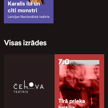
Karalis Ibī un
citi monstri
Latvijas Nacionālais teātris
Visas izrādes
7.0
Tīrā prieka
kritika