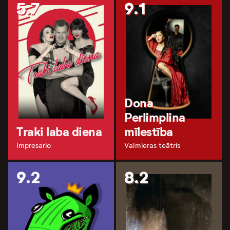
5.7
9.1
Dona
Perlimplina
Traki laba diena
mīlestība
Impresario
Valmieras teātris
9.2
8.2