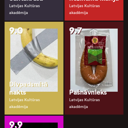
Latvijas Kultūras
Latvijas Kultūras
akadēmija
akadēmija
9.0
9.7
Divpadsmitā
nakts
Pašnāvnieks
Latvijas Kultūras
Latvijas Kultūras
akadēmija
akadēmija
9.9