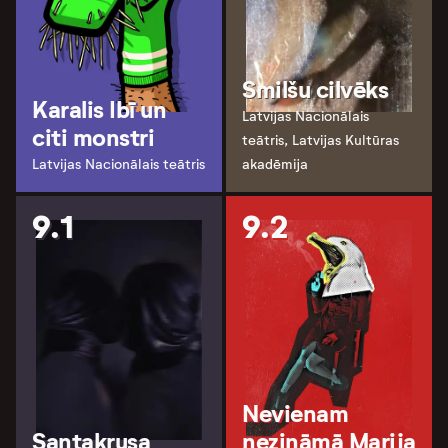
Smilšu cilvēks
Karalis Ibī un
Latvijas Nacionālais
citi monstri
teātris, Latvijas Kultūras
Latvijas Nacionālais teātris
akadēmija
9.1
9.2
Nevienam
Santakrusa
nezināmā Marija