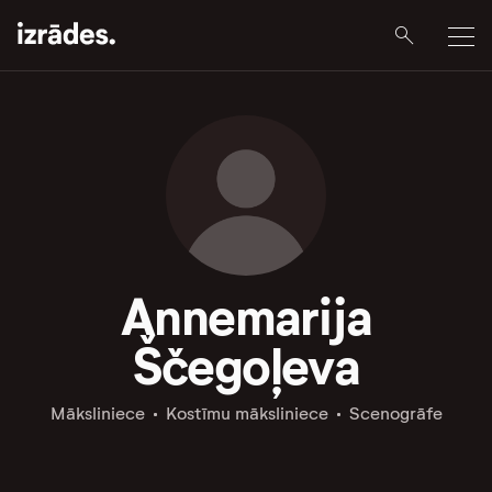
Annemarija
Ščegoļeva
Māksliniece
Kostīmu māksliniece
Scenogrāfe