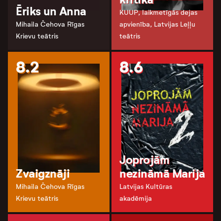
Ēriks un Anna
KUUP, laikmetīgās dejas
Mihaila Čehova Rīgas
apvienība, Latvijas Leļļu
Krievu teātris
teātris
8.2
8.6
Joprojām
Zvaigznāji
nezināmā Marija
Mihaila Čehova Rīgas
Latvijas Kultūras
Krievu teātris
akadēmija