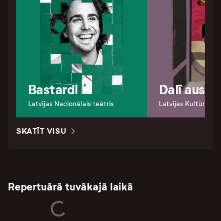
Bastardi
Dalī auss
Latvijas Nacionālais teātris
Latvijas Kultūras a
SKATĪT VISU
Repertuārā tuvākajā laikā