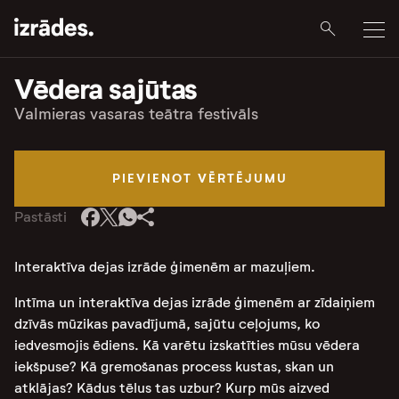
Vēdera sajūtas
Valmieras vasaras teātra festivāls
PIEVIENOT VĒRTĒJUMU
Pastāsti
Interaktīva dejas izrāde ģimenēm ar mazuļiem.
Intīma un interaktīva dejas izrāde ģimenēm ar zīdaiņiem
dzīvās mūzikas pavadījumā, sajūtu ceļojums, ko
iedvesmojis ēdiens. Kā varētu izskatīties mūsu vēdera
iekšpuse? Kā gremošanas process kustas, skan un
atklājas? Kādus tēlus tas uzbur? Kurp mūs aizved