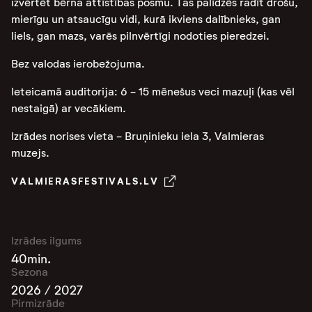
izvērtēt bērna attīstības posmu. Tas palīdzēs radīt drošu,
mierīgu un atsaucīgu vidi, kurā ikviens dalībnieks, gan
liels, gan mazs, varēs pilnvērtīgi nodoties pieredzei.
Bez valodas ierobežojuma.
Ieteicamā auditorija: 6 - 15 mēnešus veci mazuļi (kas vēl
nestaigā) ar vecākiem.
Izrādes norises vieta - Bruņinieku iela 3, Valmieras
muzejs.
VALMIERASFESTIVALS.LV
Izrādes ilgums
40min.
Sezona
2026 / 2027
Pirmizrāde