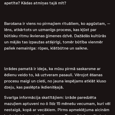
apetīte? Kādas atmiņas tajā mīt?
Barošana ir viens no pirmajiem rituāliem, ko apgūstam, –
lēns, atkārtots un uzmanīgs process, kas kļūst par
būtisku ritmu ikvienas ģimenes dzīvē. Dažādās kultūrās
un mājās tas izpaužas atšķirīgi, tomēr būtība vienmēr
paliek nemainīga: rūpes, klātbūtne un saikne.
Izrādes pamatā ir ideja, ka mūsu pirmā saskarsme ar
ēdienu veido to, kā uztveram pasauli. Vērojot ēšanas
procesu maigi un cieši, no jauna iespējams atklāt kluso
dzeju, kas paslēpta ikdienišķajā.
Svarīga informācija skatītājiem: izrāde paredzēta
mazuļiem aptuveni no 6 līdz 15 mēnešu vecumam, kuri vēl
nestaigā, kopā ar vecākiem. Pirms apmeklējuma aicinām