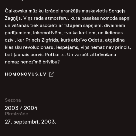
Čaikovska mūziku izrādei aranžējis maskavietis Sergejs
Zagņijs. Viņš rada atmosfēru, kurā pasakas nomoda sapņi
un vilšanās tiek asociēti ar īstajiem sapņiem, dīvainiem
gadījumiem, lokomotīvēm, tvaika katliem, un ikdienas
dzīvi, kur Princis Zigfrīds, kurš atbrīvo Odetu, atgādina
klasisku revolucionāru. Iespējams, viņš nemaz nav princis,
bet ļaunais burvis Rotbarts. Un varbūt atbrīvošana
nemaz nenozīmē brīvību?
HOMONOVUS.LV
Sezona
2003 / 2004
Pirmizrāde
27. septembrī, 2003.