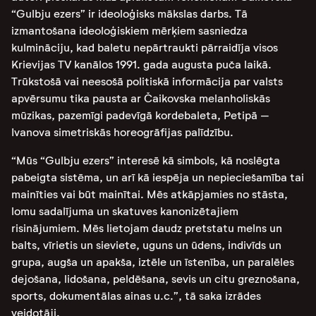
“Gulbju ezers” ir ideoloģisks mākslas darbs. Tā
izmantošana ideoloģiskiem mērķiem sasniedza
kulmināciju, kad baletu nepārtraukti pārraidīja visos
Krievijas TV kanālos 1991. gada augusta puča laikā.
Trūkstošā vai neesošā politiskā informācija par valsts
apvērsumu tika pausta ar Čaikovska melanholiskās
mūzikas, pazemīgi padevīgā kordebaleta, Petipā –
Ivanova simetriskās horeogrāfijas palīdzību.
“Mūs “Gulbju ezers” interesē kā simbols, kā noslēgta
pabeigta sistēma, un arī kā iespēja un nepieciešamība tai
mainīties vai būt mainītai. Mēs atkāpjamies no stāsta,
lomu sadalījuma un skatuves kanonizētajiem
risinājumiem. Mēs lietojam daudz pretstatu melns un
balts, vīrietis un sieviete, uguns un ūdens, indivīds un
grupa, augša un apakša, iztēle un īstenība, un paralēles
dejošana, lidošana, peldēšana, sevis un citu greznošana,
sports, dokumentālas ainas u.c.”, tā saka izrādes
veidotāji.