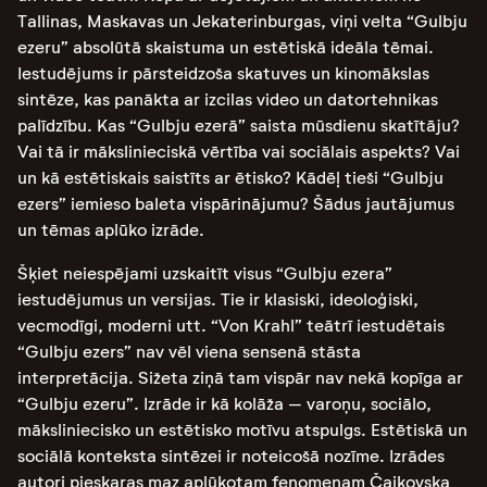
Tallinas, Maskavas un Jekaterinburgas, viņi velta “Gulbju
ezeru” absolūtā skaistuma un estētiskā ideāla tēmai.
Iestudējums ir pārsteidzoša skatuves un kinomākslas
sintēze, kas panākta ar izcilas video un datortehnikas
palīdzību. Kas “Gulbju ezerā” saista mūsdienu skatītāju?
Vai tā ir mākslinieciskā vērtība vai sociālais aspekts? Vai
un kā estētiskais saistīts ar ētisko? Kādēļ tieši “Gulbju
ezers” iemieso baleta vispārinājumu? Šādus jautājumus
un tēmas aplūko izrāde.
Šķiet neiespējami uzskaitīt visus “Gulbju ezera”
iestudējumus un versijas. Tie ir klasiski, ideoloģiski,
vecmodīgi, moderni utt. “Von Krahl” teātrī iestudētais
“Gulbju ezers” nav vēl viena sensenā stāsta
interpretācija. Sižeta ziņā tam vispār nav nekā kopīga ar
“Gulbju ezeru”. Izrāde ir kā kolāža – varoņu, sociālo,
māksliniecisko un estētisko motīvu atspulgs. Estētiskā un
sociālā konteksta sintēzei ir noteicošā nozīme. Izrādes
autori pieskaras maz aplūkotam fenomenam Čaikovska