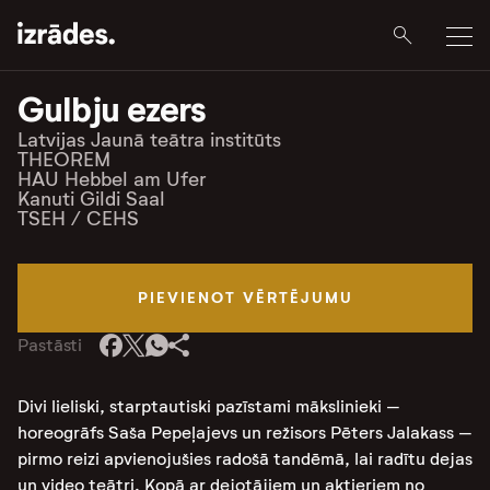
Gulbju ezers
Latvijas Jaunā teātra institūts
THEOREM
HAU Hebbel am Ufer
Kanuti Gildi Saal
TSEH / CEHS
PIEVIENOT VĒRTĒJUMU
Pastāsti
Divi lieliski, starptautiski pazīstami mākslinieki –
horeogrāfs Saša Pepeļajevs un režisors Pēters Jalakass –
pirmo reizi apvienojušies radošā tandēmā, lai radītu dejas
un video teātri. Kopā ar dejotājiem un aktieriem no