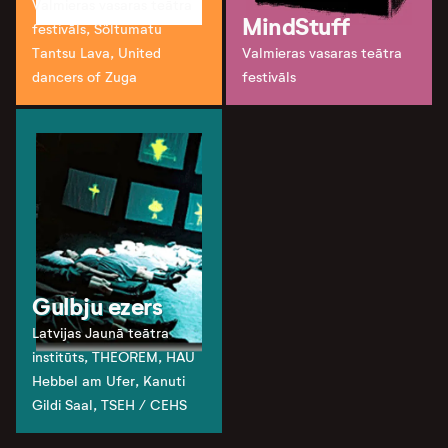
Valmieras vasaras teātra
MindStuff
festivāls, Sõltumatu
Tantsu Lava, United
Valmieras vasaras teātra
dancers of Zuga
festivāls
Gulbju ezers
Latvijas Jaunā teātra
institūts, THEOREM, HAU
Hebbel am Ufer, Kanuti
Gildi Saal, TSEH / CEHS