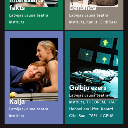
fakts
Darbnīca
Latvijas Jaunā teātra
Latvijas Jaunā teātra
institūts
institūts, Kanuti Gildi Saal
Gulbju ezers
Latvijas Jaunā teātra
Kaija
institūts, THEOREM, HAU
Latvijas Jaunā teātra
Hebbel am Ufer, Kanuti
institūts
Gildi Saal, TSEH / CEHS