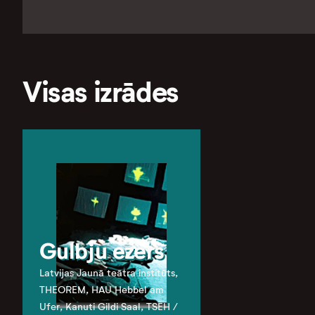
Visas izrādes
Gulbju ezers
Latvijas Jaunā teātra institūts,
THEOREM, HAU Hebbel am
Ufer, Kanuti Gildi Saal, TSEH /