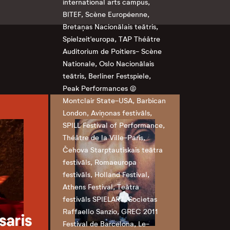
international arts campus,
BITEF, Scène Européenne,
Bretaņas Nacionālais teātris,
Spielzeit'europa, TAP Théâtre
Auditorium de Poitiers- Scène
Nationale, Oslo Nacionālais
teātris, Berliner Festspiele,
Peak Performances @
Montclair State-USA, Barbican
London, Aviņonas festivāls,
SPILL Festival of Performance,
Théâtre de la Ville-Paris,
Čehova Starptautiskais teātra
festivāls, Romaeuropa
festivāls, Holland Festival,
Athens Festival, Teātra
festivāls SPIELART, Socìetas
Raffaello Sanzio, GREC 2011
saris
Festival de Barcelona, Le-