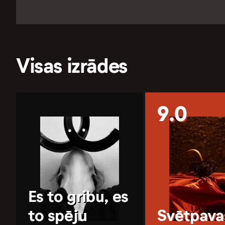
Visas izrādes
9.0
Es to gribu, es
to spēju
Svētpava