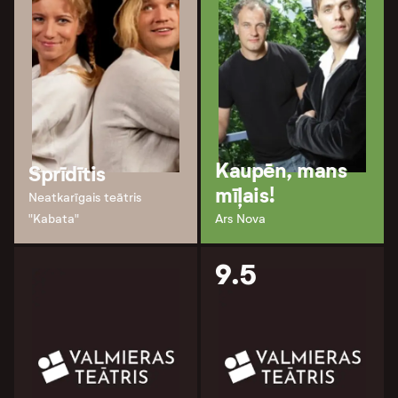
Kaupēn, mans
Sprīdītis
mīļais!
Neatkarīgais teātris
"Kabata"
Ars Nova
9.5