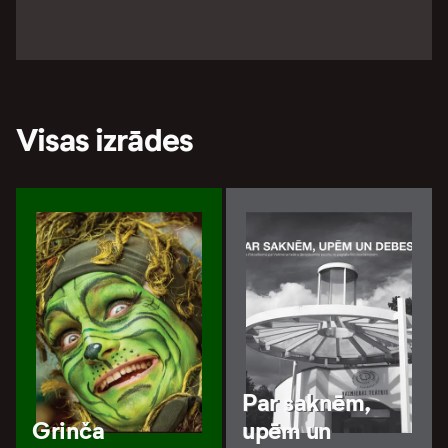
Visas izrādes
Par saknēm,
Grinča
upēm un