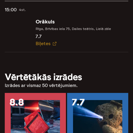
15:00
4st.
Orākuls
Rīga, Brīvības iela 75, Dailes teātris, Lielā zāle
7.7
Biļetes
Vērtētākās izrādes
Izrādes ar vismaz 50 vērtējumiem.
8.8
7.7