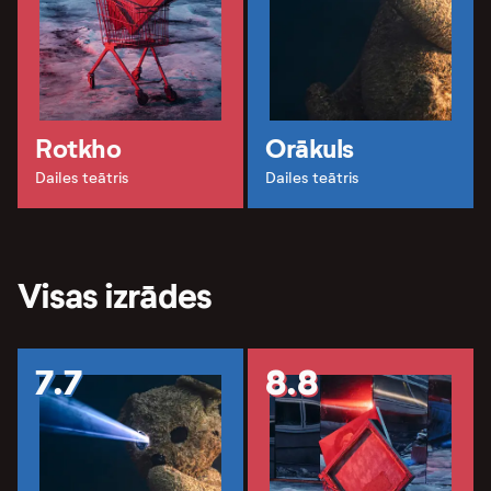
Rotkho
Orākuls
Dailes teātris
Dailes teātris
Visas izrādes
7.7
8.8