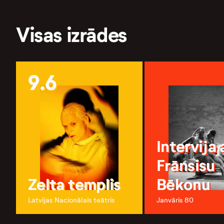
Visas izrādes
9.6
Intervija 
Frānsisu
Zelta templis
Bēkonu
Latvijas Nacionālais teātris
Janvāris 80