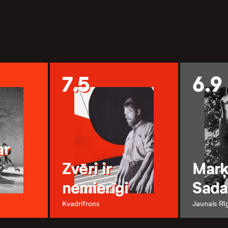
7.5
6.9
ar
Zvēri ir
Marķ
nemierīgi
Sada
Kvadrifrons
Jaunais Rī