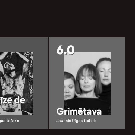
6.0
īze de
Grimētava
gas teātris
Jaunais Rīgas teātris