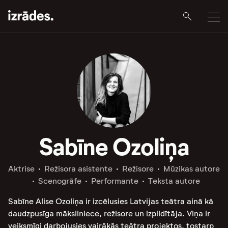
Sabīne Ozoliņa
Aktrise
Režisora asistente
Režisore
Mūzikas autore
Scenogrāfe
Performante
Teksta autore
Sabīne Alise Ozoliņa ir izcēlusies Latvijas teātra ainā kā
daudzpusīga māksliniece, režisore un izpildītāja. Viņa ir
veiksmīgi darbojusies vairākās teātra projektos, tostarp