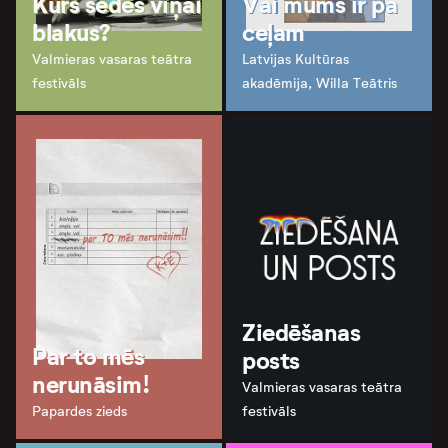
Kurš sēdēs viņai
Vai mums ir pa
blakus?
ceļam
Valmieras vasaras teātra
Latvijas Kultūras
festivāls
akadēmija, Willa Teātris
Ziedēšanas
Par to mēs
posts
nerunāsim!
Valmieras vasaras teātra
Papardes zieds
festivāls