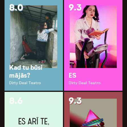
8.0
9.3
Kad tu būsi
mājās?
ES
Dirty Deal Teatro
Dirty Deal Teatro
8.6
9.3