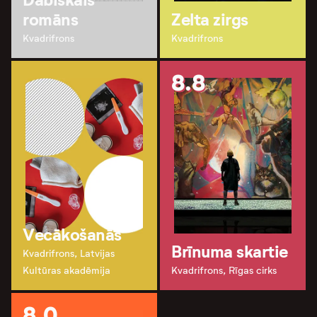
romāns
Zelta zirgs
Kvadrifrons
Kvadrifrons
8.8
Vecākošanās
Brīnuma skartie
Kvadrifrons, Latvijas
Kultūras akadēmija
Kvadrifrons, Rīgas cirks
8.0