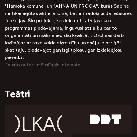
"Hamoka komūnā" un "ANNA UN FROGA", kurās Sabīne
ne tikai iejūtas aktiera lomā, bet arī radoši pilda režisores
funkcijas. Šie projekti, kas iekļauti Latvijas skolu
programmas piedāvājumā, ir guvuši atzinību par to
oriģinalitāti un māksliniecisko kvalitāti. Ozoliņas darbi
iezīmējas ar sava veida aizrautību un spēju ieintriģēt
skatītāju, piedāvājot gan izglītojošu, gan izklaidējošu
pieredzi.
Teksta autors mākslīgais intelekts
Teātri