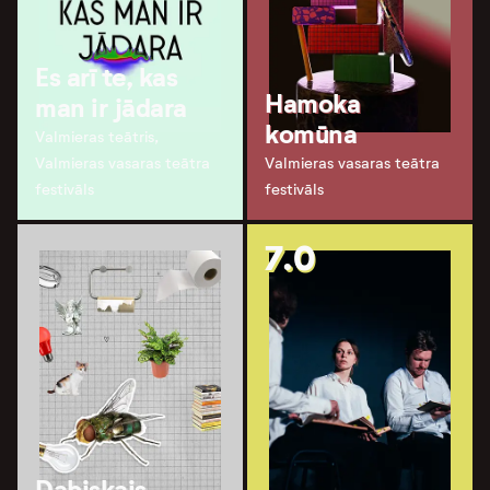
Es arī te, kas
Hamoka
man ir jādara
komūna
Valmieras teātris,
Valmieras vasaras teātra
Valmieras vasaras teātra
festivāls
festivāls
7.0
Dabiskais