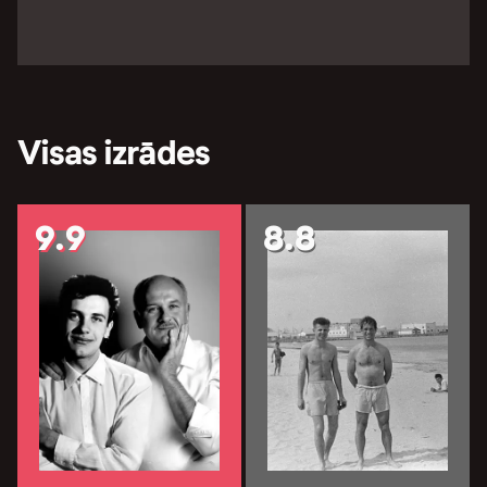
Visas izrādes
9.9
8.8