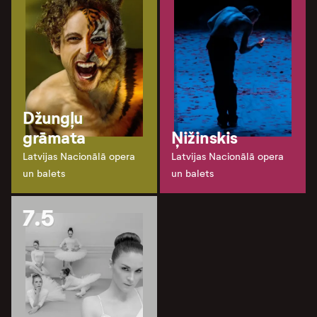
Džungļu
grāmata
Ņižinskis
Latvijas Nacionālā opera
Latvijas Nacionālā opera
un balets
un balets
7.5