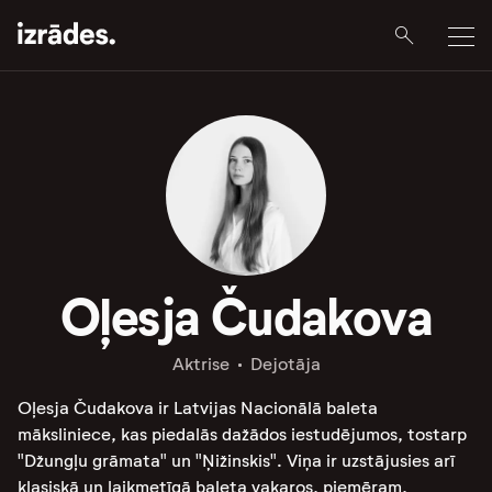
Oļesja Čudakova
Aktrise
Dejotāja
Oļesja Čudakova ir Latvijas Nacionālā baleta
māksliniece, kas piedalās dažādos iestudējumos, tostarp
"Džungļu grāmata" un "Ņižinskis". Viņa ir uzstājusies arī
klasiskā un laikmetīgā baleta vakaros, piemēram,