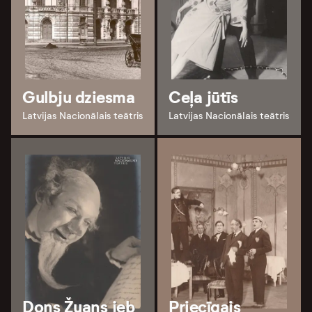
Gulbju dziesma
Ceļa jūtīs
Latvijas Nacionālais teātris
Latvijas Nacionālais teātris
Dons Žuans jeb
Priecīgais