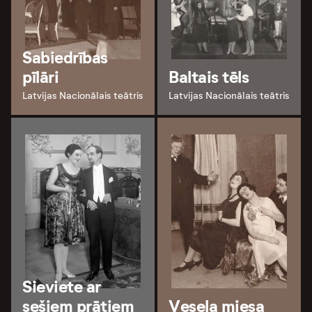
Sabiedrības
pīlāri
Baltais tēls
Latvijas Nacionālais teātris
Latvijas Nacionālais teātris
Sieviete ar
sešiem prātiem
Vesela miesa