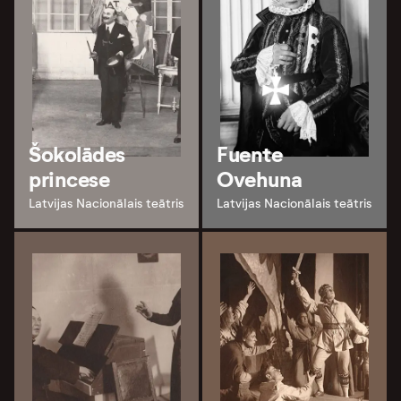
Šokolādes
Fuente
princese
Ovehuna
Latvijas Nacionālais teātris
Latvijas Nacionālais teātris