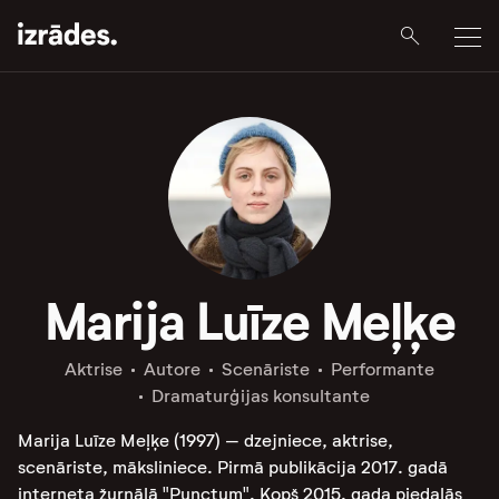
Marija Luīze Meļķe
Aktrise
Autore
Scenāriste
Performante
Dramaturģijas konsultante
Marija Luīze Meļķe (1997) – dzejniece, aktrise,
scenāriste, māksliniece. Pirmā publikācija 2017. gadā
interneta žurnālā "Punctum". Kopš 2015. gada piedalās