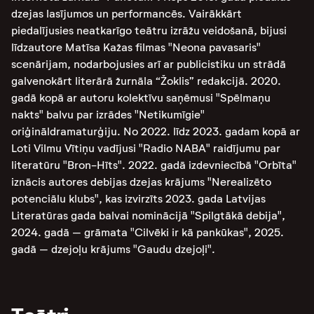
dzejas lasījumos un performancēs
. Vairākkārt
piedalījusies neatkarīgo teātru izrāžu veidošanā, bijusi
līdzautore Matīsa Kažas filmas "Neona pavasaris"
scenārijam, nodarbojusies arī ar publicistiku un strādā
galvenokārt literārā žurnāla “Žoklis” redakcijā. 2020.
gadā kopā ar autoru kolektīvu saņēmusi "Spēlmaņu
nakts" balvu par izrādes "Netikumīgie"
oriģināldramaturģiju. No 2022. līdz 2023. gadam kopā ar
Loti Vilmu Vītiņu vadījusi "Radio NABA" raidījumu par
literatūru "Bron-Hīts". 2022. gadā izdevniecībā "Orbīta"
iznācis autores debijas dzejas krājums "Nerealizēto
potenciālu klubs", kas izvirzīts 2023. gada Latvijas
Literatūras gada balvai nominācijā "Spilgtākā debija",
2024. gadā – grāmata "Cilvēki ir kā pankūkas", 2025.
gadā – dzejoļu krājums "Gaudu dzejoļi".