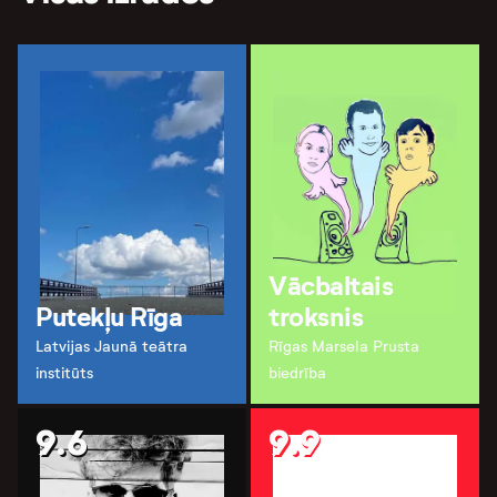
Vācbaltais
Putekļu Rīga
troksnis
Latvijas Jaunā teātra
Rīgas Marsela Prusta
institūts
biedrība
9.6
9.9