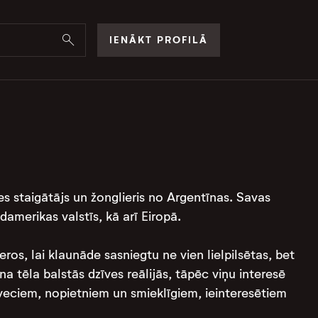
IENĀKT PROFILĀ
es staigātājs un žonglieris no Argentīnas. Savas
amerikas valstīs, kā arī Eiropā.
s, lai klaunāde sasniegtu ne vien lielpilsētas, bet
 tēla balstās dzīves reālijās, tāpēc viņu interesē
veciem, nopietniem un smieklīgiem, ieinteresētiem