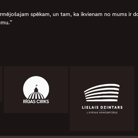
ormējošajam spēkam, un tam, ka ikvienam no mums ir dot
umu.”