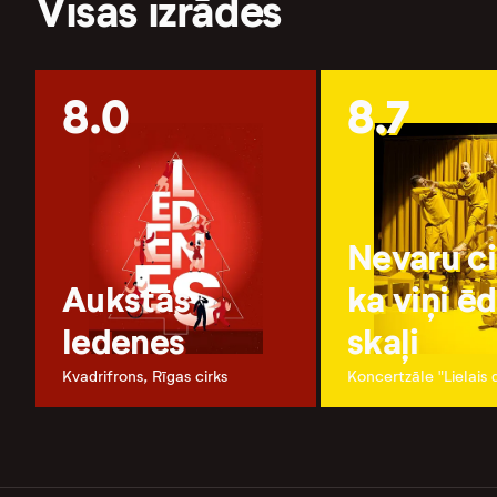
Visas izrādes
8.0
8.7
Nevaru ci
Aukstās
ka viņi ēd
ledenes
skaļi
Kvadrifrons, Rīgas cirks
Koncertzāle "Lielais 