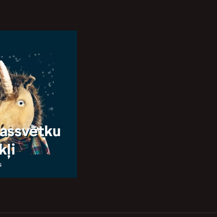
assvētku
kļi
s