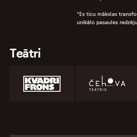
“Es ticu mākslas transf
unikālo pasaules redzēj
Teātri