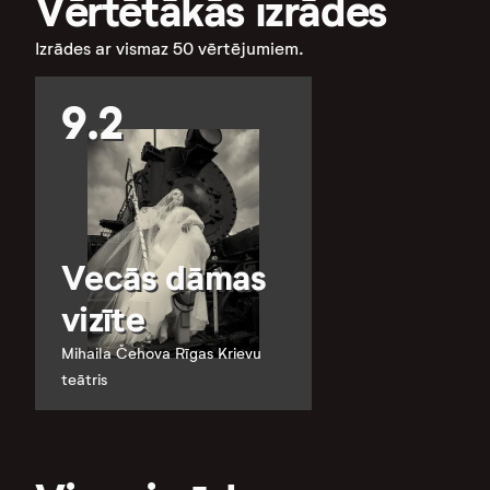
Vērtētākās izrādes
Izrādes ar vismaz 50 vērtējumiem.
9.2
Vecās dāmas
vizīte
Mihaila Čehova Rīgas Krievu
teātris