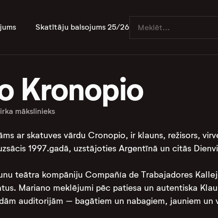
jums
Skatītāju balsojums 25/26
o Kronopio
irka mākslinieks
āms ar skatuves vārdu Cronopio, ir klauns, režisors, virv
zsācis 1997.gadā, uzstājoties Argentīnā un citās Dienvid
unu teātra kompāniju Compañía de Trabajadores Kallejero
tus. Mariano meklējumi pēc patiesa un autentiska Klauna
žādām auditorijām – bagātiem un nabagiem, jauniem un 