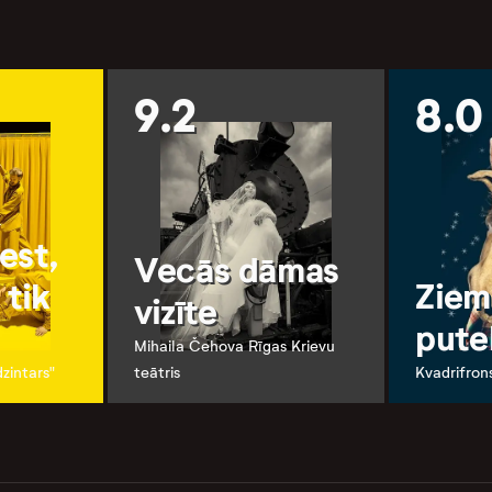
9.2
8.0
est,
Vecās dāmas
 tik
Ziem
vizīte
pute
Mihaila Čehova Rīgas Krievu
dzintars"
teātris
Kvadrifron