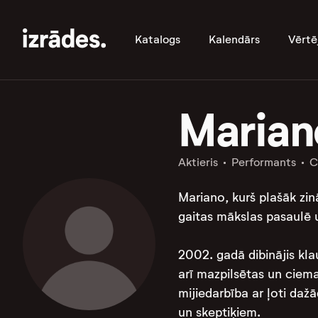
Katalogs
Kalendārs
Vērtē
Marian
Aktieris
Performants
C
Mariano, kurš plašāk zin
gaitas mākslas pasaulē u
2002. gadā dibinājis kla
arī mazpilsētas un ciema
mijiedarbība ar ļoti da
un skeptiķiem.