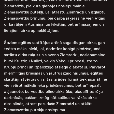
Ziemradzis, pie kura glabājas noslēpumainie
Ziemassvētku putekļi. Lai atrastu Ziemradzi un izglābtu
Ziemassvētku brīnumu, pie darba jāķeras ne vien Rīgas
cirka rūķiem Ausmiņai un Fiksītim, bet arī mazajiem un
lielajiem cirka apmeklētājiem.
Šoziem eglītes skatītājus arēnā sagaidīs gan cirka, gan
teātra mākslinieki, lai, dodoties kopīgā piedzīvojumā,
satiktu cirka rūķus un slaveno Ziemradzi, noslēpumaino
burvi Krustiņu Nullīti, veiklo Vaboļu princesi, stalto
Krupju princi un izpalīdzīgo atslēgu glabātāju. Pārvarot
miermīlīgas briesmas un jautrus izaicinājumus, eglītes
skatītāji atvērtas un siltas izrādes formā tiek aicināti ne
vien vērot mākslinieku priekšnesumus, bet arī iepazīt
atjaunoto, burvestību pilno cirka ēku, piedalīties rūķu
darbnīcās, pašiem izmēģināt spēkus vairākās cirka
disciplīnās, atrast pazudušo Ziemradzi un atklāt
Ziemassvētku putekļu noslēpumu.