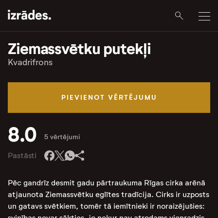
Ziemassvētku putekļi
Kvadrifrons
PIEVIENOT VĒRTĒJUMU
8.0
5 vērtējumi
Pastāsti
Pēc gandrīz desmit gadu pārtraukuma Rīgas cirka arēnā
atjaunota Ziemassvētku eglītes tradīcija. Cirks ir uzposts
un gatavs svētkiem, tomēr tā iemītnieki ir noraizējušies:
svinības nevar sākties, jo nekur nav atrodams vienradzis