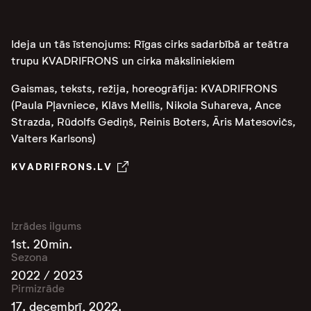
Ideja un tās īstenojums: Rīgas cirks sadarbībā ar teātra
trupu KVADRIFRONS un cirka māksliniekiem
Gaismas, teksts, režija, horeogrāfija: KVADRIFRONS
(Paula Pļavniece, Klāvs Mellis, Nikola Suhareva, Ance
Strazda, Rūdolfs Gediņš, Reinis Boters, Āris Matesovičs,
Valters Karlsons)
KVADRIFRONS.LV
Izrādes ilgums
1st. 20min.
Sezona
2022 / 2023
Pirmizrāde
17. decembrī, 2022.