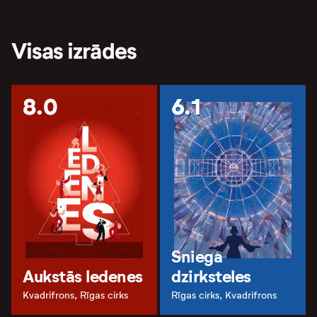
Visas izrādes
8.0
6.1
Sniega
Aukstās ledenes
dzirksteles
Kvadrifrons, Rīgas cirks
Rīgas cirks, Kvadrifrons