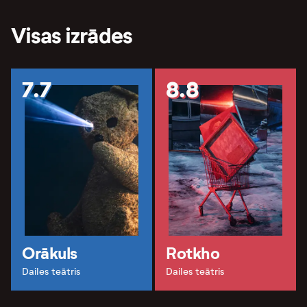
Visas izrādes
7.7
8.8
Orākuls
Rotkho
Dailes teātris
Dailes teātris