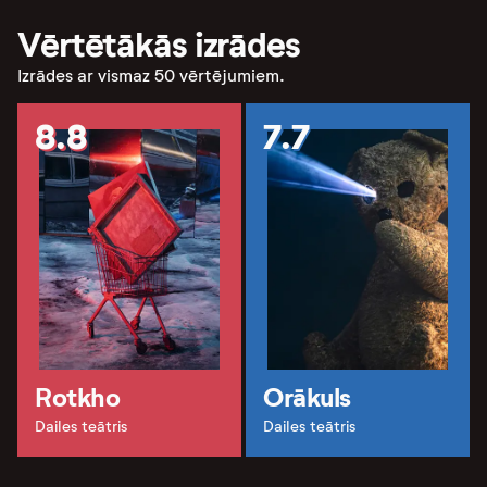
Vērtētākās izrādes
Izrādes ar vismaz 50 vērtējumiem.
8.8
7.7
Rotkho
Orākuls
Dailes teātris
Dailes teātris