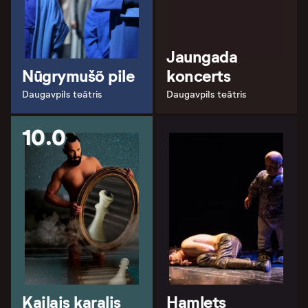
Jaungada
Nūgrymušõ pile
koncerts
Daugavpils teātris
Daugavpils teātris
10.0
Kailais karalis
Hamlets