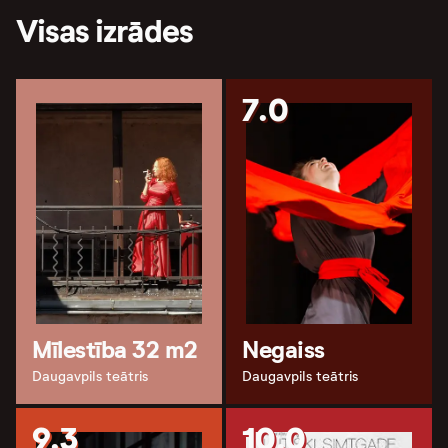
Visas izrādes
7.0
Mīlestība 32 m2
Negaiss
Daugavpils teātris
Daugavpils teātris
9.3
10.0