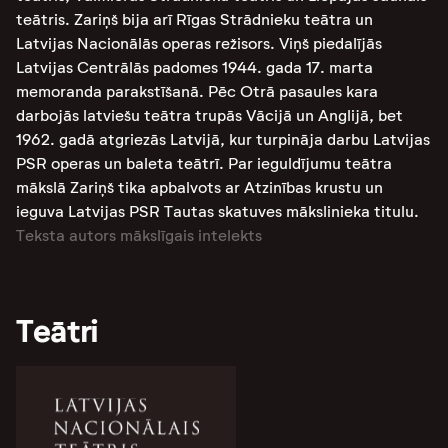
teātris. Zariņš bija arī Rīgas Strādnieku teātra un
Latvijas Nacionālās operas režisors. Viņš piedalījās
Latvijas Centrālās padomes 1944. gada 17. marta
memoranda parakstīšanā. Pēc Otrā pasaules kara
darbojās latviešu teātra trupās Vācijā un Anglijā, bet
1962. gadā atgriezās Latvijā, kur turpināja darbu Latvijas
PSR operas un baleta teātrī. Par ieguldījumu teātra
mākslā Zariņš tika apbalvots ar Atzinības krustu un
ieguva Latvijas PSR Tautas skatuves mākslinieka titulu.
Teksta autors mākslīgais intelekts
Teātri