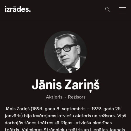
Jānis Zariņš
Aktieris
Režisors
Jānis Zariņš (1893. gada 8. septembris – 1979. gada 25.
janvāris) bija ievērojams latviešu aktieris un režisors. Viņš
darbojās tādos teātros kā Rīgas Latviešu biedrības
teātris, Valmieras Strādnieku teātris un Liepājas Jaunais