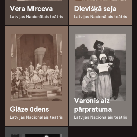
Vera Mirceva
Dievišķā seja
Latvijas Nacionālais teātris
Latvijas Nacionālais teātris
Varonis aiz
Glāze ūdens
pārpratuma
Latvijas Nacionālais teātris
Latvijas Nacionālais teātris