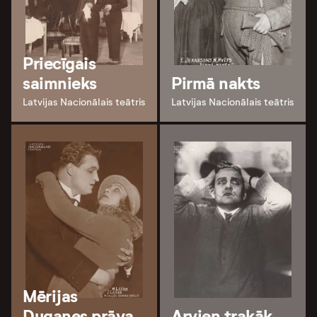
Priecīgais
saimnieks
Pirmā nakts
Latvijas Nacionālais teātris
Latvijas Nacionālais teātris
Mērijas
Duganes prāva
Arvien trakāk