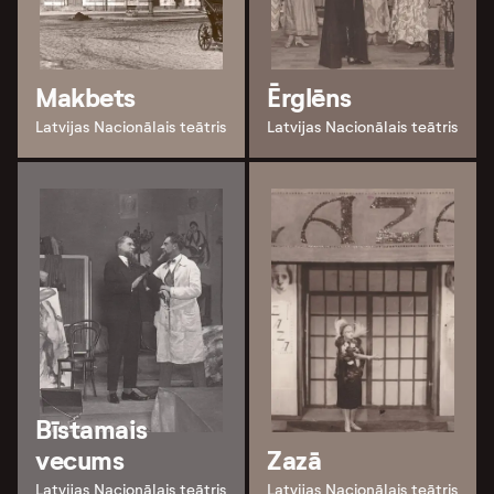
Makbets
Ērglēns
Latvijas Nacionālais teātris
Latvijas Nacionālais teātris
Bīstamais
vecums
Zazā
Latvijas Nacionālais teātris
Latvijas Nacionālais teātris