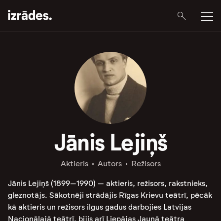
Jānis Lejiņš
Aktieris
Autors
Režisors
Jānis Lejiņš (1899–1990) – aktieris, režisors, rakstnieks,
gleznotājs. Sākotnēji strādājis Rīgas Krievu teātrī, pēcāk
kā aktieris un režisors ilgus gadus darbojies Latvijas
Nacionālajā teātrī, bijis arī Liepājas Jaunā teātra