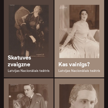
Skatuves
zvaigzne
Kas vainīgs?
Latvijas Nacionālais teātris
Latvijas Nacionālais teātris