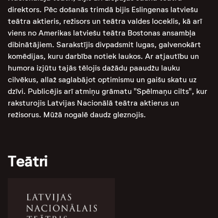
direktors. Pēc došanās trimdā bijis Eslingenas latviešu
teātra aktieris, režisors un teātra valdes loceklis, kā arī
viens no Amerikas latviešu teātra Bostonas ansambļa
dibinātājiem. Sarakstījis divpadsmit lugas, galvenokārt
komēdijas, kuru darbība notiek laukos. Ar atjautību un
humora izjūtu tajās tēlojis dažādu paaudžu lauku
cilvēkus, allaž saglabājot optimismu un gaišu skatu uz
dzīvi. Publicējis arī atmiņu grāmatu "Spēlmaņu cilts", kur
raksturojis Latvijas Nacionālā teātra aktierus un
režisorus. Mūžā nogalē daudz gleznojis.
Teātri