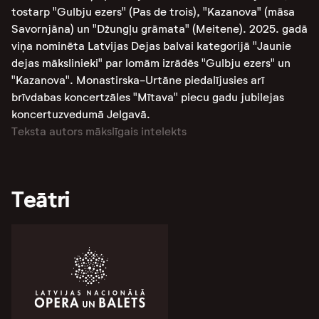
tostarp "Gulbju ezers" (Pas de trois), "Kazanova" (māsa
Savornjāna) un "Džungļu grāmata" (Meitene). 2025. gadā
viņa nominēta Latvijas Dejas balvai kategorijā "Jaunie
dejas mākslinieki" par lomām izrādēs "Gulbju ezers" un
"Kazanova". Monastirska-Urtāne piedalījusies arī
brīvdabas koncertzāles "Mītava" piecu gadu jubilejas
koncertuzvedumā Jelgavā.
Teksta autors mākslīgais intelekts
Teātri