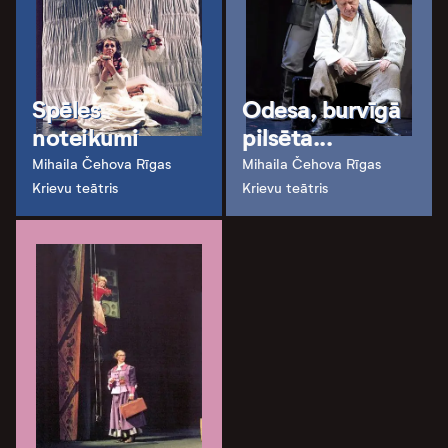
Spēles
Odesa, burvīgā
noteikumi
pilsēta...
Mihaila Čehova Rīgas
Mihaila Čehova Rīgas
Krievu teātris
Krievu teātris