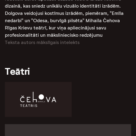
dizainā, kas sniedz unikālu vizuālo identitāti izrādēm.
Dolgova veidojusi kostīmus izrādēm, piemēram, "Emīla
nedarbi" un "Odesa, burvīgā pilsēta" Mihaila Čehova
Rīgas Krievu teātrī, kur viņa apliecinājusi savu
profesionalitāti un māksliniecisko redzējumu
Teksta autors mākslīgais intelekts
Teātri