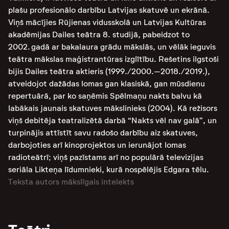
plašu profesionālo darbību Latvijas skatuvē un ekrānā.
Viņš mācījies Rūjienas vidusskolā un Latvijas Kultūras
akadēmijas Dailes teātra 8. studijā, pabeidzot to
2002. gadā ar bakalaura grādu mākslās, un vēlāk ieguvis
teātra mākslas maģistrantūras izglītību. Rešetins ilgstoši
bijis Dailes teātra aktieris (1999./2000.–2018./2019.),
atveidojot dažādas lomas gan klasiskā, gan mūsdienu
repertuārā, par ko saņēmis Spēlmaņu nakts balvu kā
labākais jaunais skatuves mākslinieks (2004). Kā režisors
viņš debitēja teatralizētā darbā “Nakts vēl nav galā”, un
turpinājis attīstīt savu radošo darbību aiz skatuves,
darbojoties arī kinoprojektos un ierunājot lomas
radioteātrī; viņš pazīstams arī no populārā televizijas
seriāla Likteņa līdumnieki, kurā nospēlējis Edgara tēlu.
Teksta autors mākslīgais intelekts