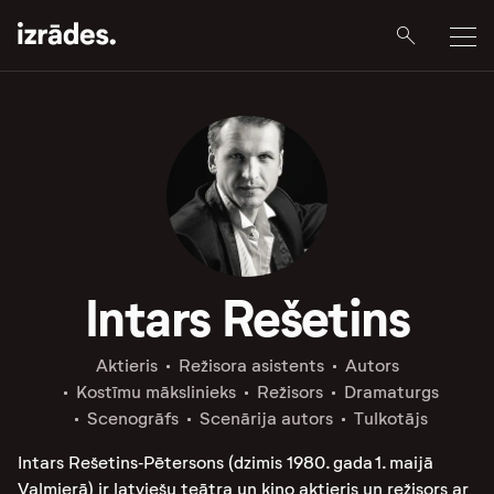
Intars Rešetins
Aktieris
Režisora asistents
Autors
Kostīmu mākslinieks
Režisors
Dramaturgs
Scenogrāfs
Scenārija autors
Tulkotājs
Intars Rešetins‑Pētersons (dzimis 1980. gada 1. maijā
Valmierā) ir latviešu teātra un kino aktieris un režisors ar