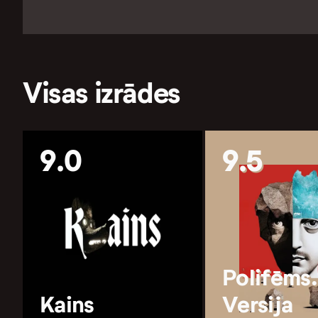
Visas izrādes
9.0
9.5
Polifēms.
Kains
Versija