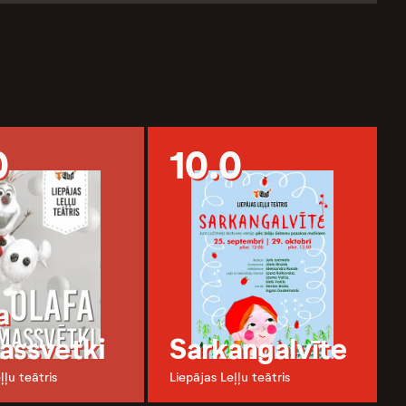
0
10.0
a
assvetki
Sarkangalvīte
ļļu teātris
Liepājas Leļļu teātris