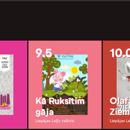
9.5
10.
Kā Ruksītim
Olaf
gāja
Ziem
Liepājas Leļļu teātris
Liepājas Le