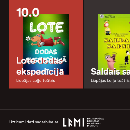
10.0
Lote dodas
ekspedīcijā
Saldais s
Liepājas Leļļu teātris
Liepājas Leļļu teātris
Uzticami dati sadarbībā ar