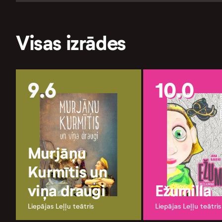
Visas izrādes
9.6
10.0
Murjāņu
Kurmītis un
viņa draugi
Ežumilla
Liepājas Leļļu teātris
Liepājas Leļļu teātris