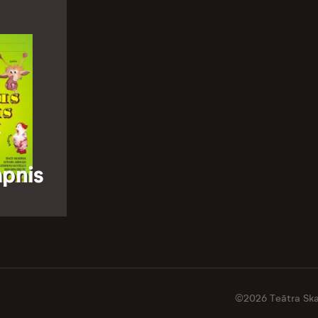
apnis
©2026 Teātra Skat