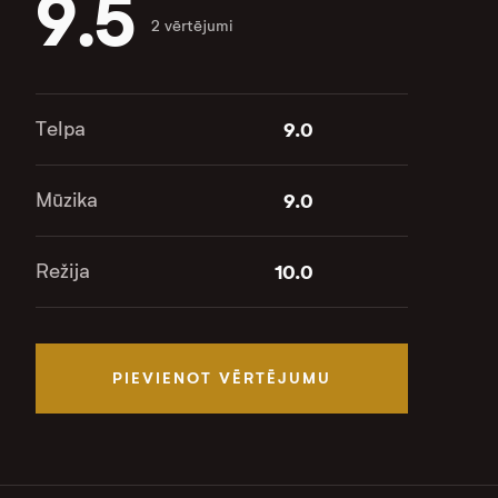
9.5
2 vērtējumi
Telpa
9.0
Mūzika
9.0
Režija
10.0
PIEVIENOT VĒRTĒJUMU