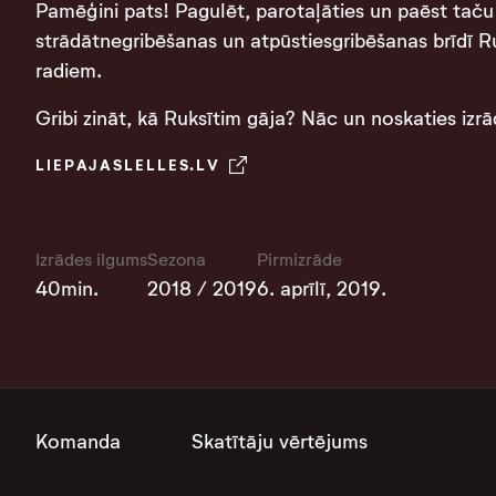
Pamēģini pats! Pagulēt, parotaļāties un paēst taču
strādātnegribēšanas un atpūstiesgribēšanas brīdī 
radiem.
Gribi zināt, kā Ruksītim gāja? Nāc un noskaties izrā
LIEPAJASLELLES.LV
Izrādes ilgums
Sezona
Pirmizrāde
40min.
2018 / 2019
6. aprīlī, 2019.
Komanda
Skatītāju vērtējums