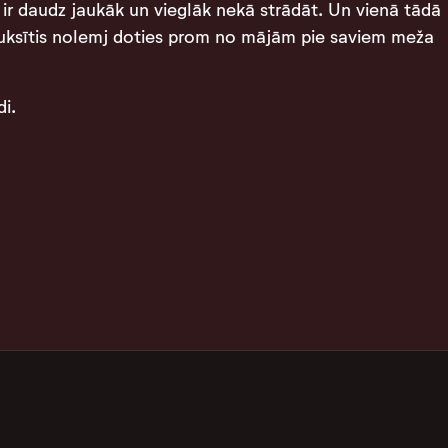
 ir daudz jaukāk un vieglāk nekā strādāt. Un vienā tādā
Ruksītis nolemj doties prom no mājām pie saviem meža
di.