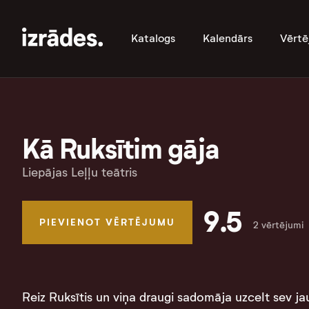
Katalogs
Kalendārs
Vērtē
Kā Ruksītim gāja
Liepājas Leļļu teātris
9.5
PIEVIENOT VĒRTĒJUMU
2 vērtējumi
Reiz Ruksītis un viņa draugi sadomāja uzcelt sev jau