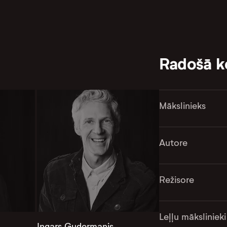
Radošā 
Mākslinieks
Autore
Režisore
Leļļu mākslinieki
Ingars Gudermanis