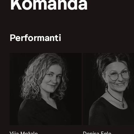
Komanda
Performanti
Vija Mežale
Denisa Egle