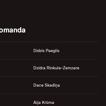
komanda
Didzis Paeglis
Dzidra Rinkule-Zemzare
Dace Skadiņa
Aija Krūma