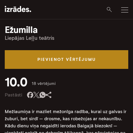
Ežumilla
Liepājas Leļļu teātris
PIEVIENOT VĒRTĒJUMU
10.0
18 vērtējumi
Pastāsti
Mežlaumiņa ir mazliet mežonīga radība, kurai uz galvas ir
žuburi, bet sirdī – drosme, kas robežojas ar nekaunību.
Kādu dienu viņa negaidīti ierodas Baigajā biezoknī –
vienkārši nokrīt no debesīm tējkannā, kas pārvietojas pa