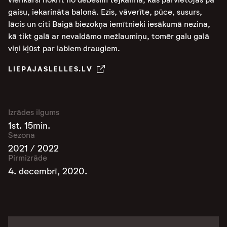
gaisu, iekarināta balonā. Ezis, vāverīte, pūce, susurs,
lācis un citi Baigā biezokņa iemītnieki iesākumā nezina,
kā tikt galā ar nevaldāmo mežlaumiņu, tomēr galu galā
viņi kļūst par labiem draugiem.
LIEPAJASLELLES.LV
Izrādes ilgums
1st. 15min.
Sezona
2021 / 2022
Pirmizrāde
4. decembrī, 2020.