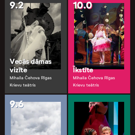
9.2
10.0
Vecās dāmas
vizīte
Īkstīte
Mihaila Čehova Rīgas
Mihaila Čehova Rīgas
Krievu teātris
Krievu teātris
9.6