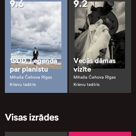
9.6
9.2
1900. Leģenda
Vecās dāmas
par pianistu
vizīte
Mihaila Čehova Rīgas
Mihaila Čehova Rīgas
Krievu teātris
Krievu teātris
Visas izrādes