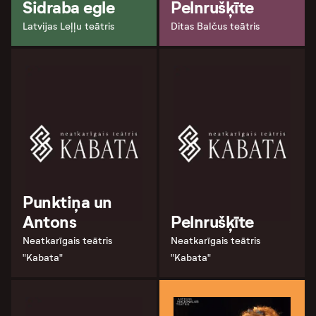
Sidraba egle
Pelnrušķīte
Latvijas Leļļu teātris
Ditas Balčus teātris
Punktiņa un
Antons
Pelnrušķīte
Neatkarīgais teātris
Neatkarīgais teātris
"Kabata"
"Kabata"